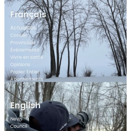
Français
Actualités
Conseil
Provinciale
Événements
Vivre en santé
Opinions
Papier Entier
Abonnements
English
News
Council