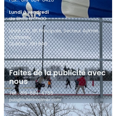
Lundi à vendredi
de 9h00 à 17h00
Unité C10, 181 Principale, Secteur Aylmer,
Gatineau,
Québec
J9H 6A6
Faites de la publicité avec
nous
Tel. : 819-684-4755
pub@bulletinaylmer.com