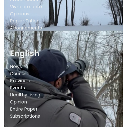
Vivre en santé
Opinions
Papier Entier
Abonnements
English
News
Council
Provincial
Events
Healthy Living
Opinion
Entire Paper
Subscriptions