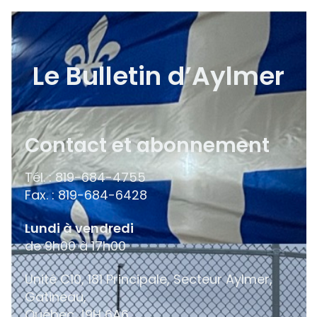
Le Bulletin d’Aylmer
Contact et abonnement
Tél. : 819-684-4755
Fax. : 819-684-6428
Lundi à vendredi
de 9h00 à 17h00
Unité C10, 181 Principale, Secteur Aylmer,
Gatineau,
Québec
J9H 6A6