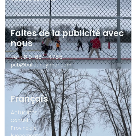
Faites de la publicité avec
nous
Tel. : 819-684-4755
pub@bulletinaylmer.com
Français
Actualités
Conseil
Provinciale
Événements