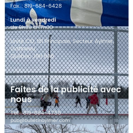
Fax. : 819-684-6428
Lundi à vendredi
de 9h00 à 17h00
Unité C10, 181 Principale, Secteur Aylmer,
Gatineau,
Québec
J9H 6A6
Faites de la publicité avec
nous
Tel. : 819-684-4755
pub@bulletinaylmer.com