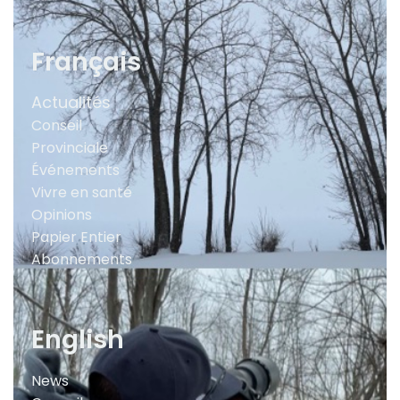
Français
Actualités
Conseil
Provinciale
Événements
Vivre en santé
Opinions
Papier Entier
Abonnements
English
News