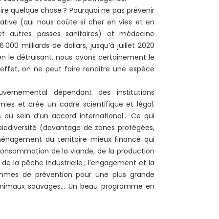
re quelque chose ? Pourquoi ne pas prévenir
ative (qui nous coûte si cher en vies et en
t autres passes sanitaires) et médecine
000 milliards de dollars, jusqu’à juillet 2020
n le détruisant, nous avons certainement le
 effet, on ne peut faire renaitre une espèce
vernemental dépendant des institutions
ies et crée un cadre scientifique et légal.
is au sein d’un accord international… Ce qui
a biodiversité (davantage de zones protégées,
aménagement du territoire mieux financé qui
 consommation de la viande, de la production
e la pêche industrielle ; l’engagement et la
rammes de prévention pour une plus grande
s animaux sauvages… Un beau programme en