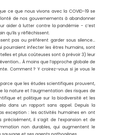
que ce que nous vivons avec la COVID-19 se
 volonté de nos gouvernements à abandonner
ur aider à lutter contre la pandémie - c’est
in qu’ils y réfléchissent.
ssent pas ou préfèrent garder sous silence…
i pourraient infecter les êtres humains, sont
lles et plus coûteuses sont à prévoir 3) leur
révention… À moins que l’approche globale de
ente. Comment ? Y croirez-vous si je vous le
 parce que les études scientifiques prouvent,
de la nature et l’augmentation des risques de
que et politique sur la biodiversité et les
ela dans un rapport sans appel. Depuis la
as exception : les activités humaines en ont
précisément, il s’agit de l’expansion et de
onsommation non durables, qui augmentent le
ne sauvage et ses agents pathogènes.