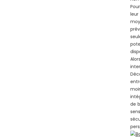
Pour
leur
moy
prév
seul
pote
disp
Alo
inte
Déco
entr
moin
inté
de b
sen
séc
pers