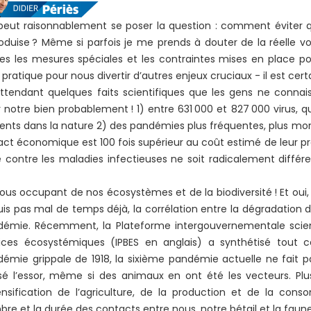
eut raisonnablement se poser la question : comment éviter 
oduise ? Même si parfois je me prends à douter de la réelle
es les mesures spéciales et les contraintes mises en place po
 pratique pour nous divertir d’autres enjeux cruciaux - il est certa
ttendant quelques faits scientifiques que les gens ne connai
 notre bien probablement ! 1) entre 631 000 et 827 000 virus, qu
ents dans la nature 2) des pandémies plus fréquentes, plus morte
ct économique est 100 fois supérieur au coût estimé de leur p
e contre les maladies infectieuses ne soit radicalement différ
ous occupant de nos écosystèmes et de la biodiversité ! Et oui,
is pas mal de temps déjà, la corrélation entre la dégradation 
émie. Récemment, la Plateforme intergouvernementale scientifi
ices écosystémiques (IPBES en anglais) a synthétisé tout c
émie grippale de 1918, la sixième pandémie actuelle ne fait p
é l’essor, même si des animaux en ont été les vecteurs. Plus 
tensification de l’agriculture, de la production et de la c
re et la durée des contacts entre nous, notre bétail et la fau