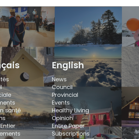
nçais
English
ités
News
l
Council
ciale
Provincial
ments
Events
en santé
Healthy Living
ns
Opinion
Entier
Entire Paper
ements
Subscriptions