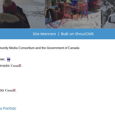
Site Manners
| Built on
ShoutCMS
Community Media Consortium and the Government of Canada
bec.
Canada
.
ada
.
du Pontiac