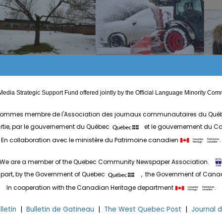
edia Strategic Support Fund offered jointly by the Official Language Minority 
ommes membre de l'Association des journaux communautaires du Qué
artie, par le gouvernement du Québec
et le gouvernement du 
En collaboration avec le ministère du Patrimoine canadien
.
We are a member of the Quebec Community Newspaper Association.
 part, by the Government of Quebec
, the Government of Can
In cooperation with the Canadian Heritage department
.
letin
|
Bulletin de Gatineau
|
The West Quebec Post
|
Journal 