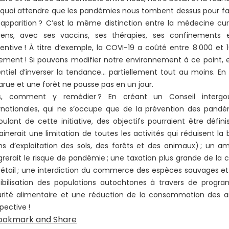
quoi attendre que les pandémies nous tombent dessus pour fai
 apparition ? C’est la même distinction entre la médecine cur
ens, avec ses vaccins, ses thérapies, ses confinements e
entive ! À titre d’exemple, la COVI-19 a coûté entre 8 000 et 16 
ement ! Si pouvons modifier notre environnement à ce point, e
ntiel d’inverser la tendance… partiellement tout au moins. En
arue et une forêt ne pousse pas en un jour.
rs, comment y remédier ? En créant un Conseil intergou
rnationales, qui ne s’occupe que de la prévention des pandém
ulant de cette initiative, des objectifs pourraient être défin
ainerait une limitation de toutes les activités qui réduisent l
s d’exploitation des sols, des forêts et des animaux) ; un 
grerait le risque de pandémie ; une taxation plus grande de la
étail ; une interdiction du commerce des espèces sauvages et d
sibilisation des populations autochtones à travers de prog
urité alimentaire et une réduction de la consommation de
pective !