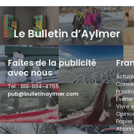
Le Bulletin d’Aylmer
Faites de la publicité
Fra
avec nous
Actual
Consei
Tel. : 819-684-4755
Provin
pub@bulletinaylmer.com
Événe
Vivre 
Opinio
Papier 
Abonn