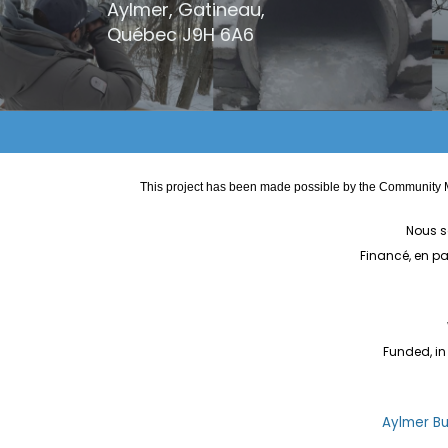
Aylmer, Gatineau,
Québec
J9H 6A6
This project has been made possible by the Community M
Nous s
Financé, en p
Funded, in
Aylmer Bul