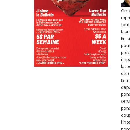
On p
repr
tout
bien
En a
pour
prés
impa
lutt
dis ?
En n
depu
pand
serv
pand
caus
l’in
nomb