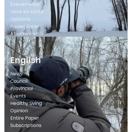
Événements
Vivre en santé
Opinions
Papier Entier
Abonnements
English
News
Council
Provincial
Events
Healthy Living
Opinion
Entire Paper
Subscriptions