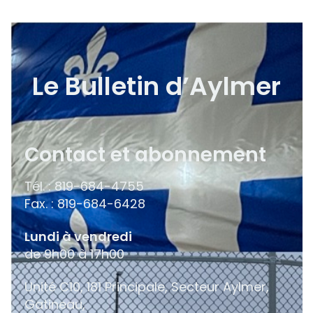
Le Bulletin d’Aylmer
Contact et abonnement
Tél. : 819-684-4755
Fax. : 819-684-6428
Lundi à vendredi
de 9h00 à 17h00
Unité C10, 181 Principale, Secteur Aylmer,
Gatineau,