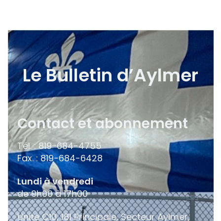
Le Bulletin d’Aylmer
Contact et abonnement
Tél. : 819-684-4755
Fax. : 819-684-6428
Lundi à vendredi
de 9h00 à 17h00
Unité C10, 181 Principale, Secteur Aylmer,