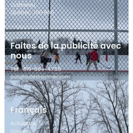
Gatineau,
Québec
J9H 6A6
Faites de la publicité avec
nous
Tel. : 819-684-4755
pub@bulletinaylmer.com
Français
Actualités
Conseil