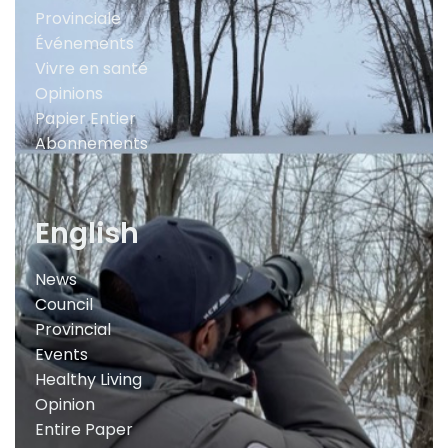
Provinciale
Événements
Vivre en santé
Opinions
Papier Entier
Abonnements
English
News
Council
Provincial
Events
Healthy Living
Opinion
Entire Paper