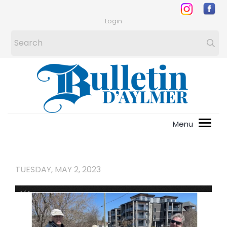
Login
TUESDAY, MAY 2, 2023
1
/
2