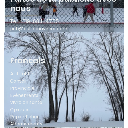
nous
Tel. : 819-684-4755
pub@bulletinaylmer.com
Français
Actualités
Conseil
Provinciale
Événements
Vivre en santé
Opinions
Papier Entier
Abonnements