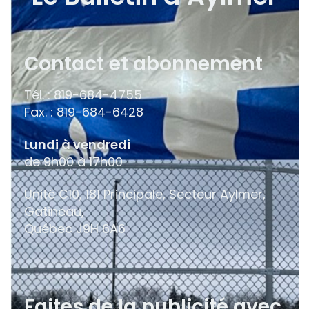
Contact et abonnement
Tél. : 819-684-4755
Fax. : 819-684-6428
Lundi à vendredi
de 9h00 à 17h00
Unité C10, 181 Principale, Secteur Aylmer,
Gatineau,
Québec
J9H 6A6
Faites de la publicité avec