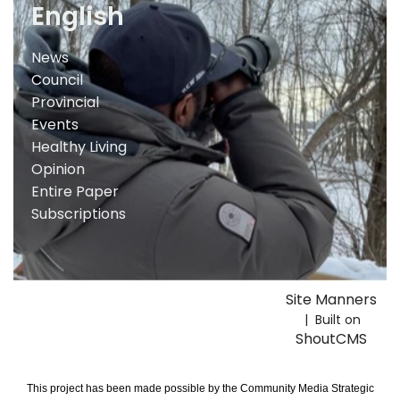
English
News
Council
Provincial
Events
Healthy Living
Opinion
Entire Paper
Subscriptions
Site Manners
| Built on
ShoutCMS
This project has been made possible by the Community Media Strategic