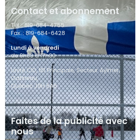
Contact et abonnement
Tél. : 819-684-4755
Fax. : 819-684-6428
Lundi à vendredi
de 9h00 à 17h00
Unité C10, 181 Principale, Secteur Aylmer,
Gatineau,
Québec
J9H 6A6
Faites de la publicité avec
nous