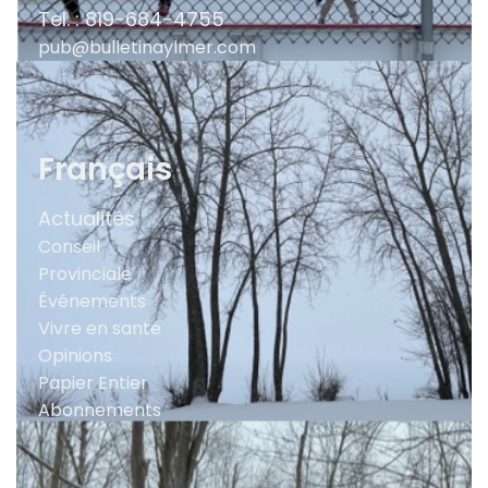
Tel. : 819-684-4755
pub@bulletinaylmer.com
Français
Actualités
Conseil
Provinciale
Événements
Vivre en santé
Opinions
Papier Entier
Abonnements