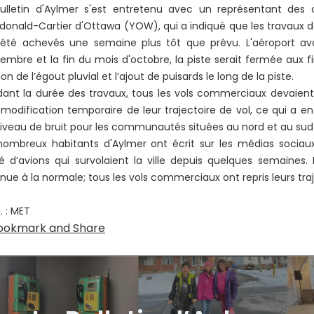
ulletin d'Aylmer s'est entretenu avec un représentant des 
onald-Cartier d'Ottawa (YOW), qui a indiqué que les travaux de
 été achevés une semaine plus tôt que prévu. L'aéroport a
embre et la fin du mois d'octobre, la piste serait fermée aux 
ion de l’égout pluvial et l’ajout de puisards le long de la piste.
ant la durée des travaux, tous les vols commerciaux devaient u
modification temporaire de leur trajectoire de vol, ce qui a e
iveau de bruit pour les communautés situées au nord et au sud d
nombreux habitants d'Aylmer ont écrit sur les médias soci
é d’avions qui survolaient la ville depuis quelques semaines. 
nue à la normale; tous les vols commerciaux ont repris leurs traj
. : MET