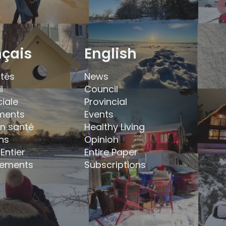
nçais
English
ités
News
l
Council
ciale
Provincial
ments
Events
en santé
Healthy Living
ns
Opinion
Entier
Entire Paper
ements
Subscriptions