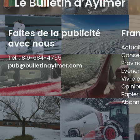
Le Bulletin d’Aylmer
Faites de la publicité
Fra
avec nous
Actual
Consei
Tel. : 819-684-4755
Provin
pub@bulletinaylmer.com
Événe
Vivre 
Opinio
Papier 
Abonn