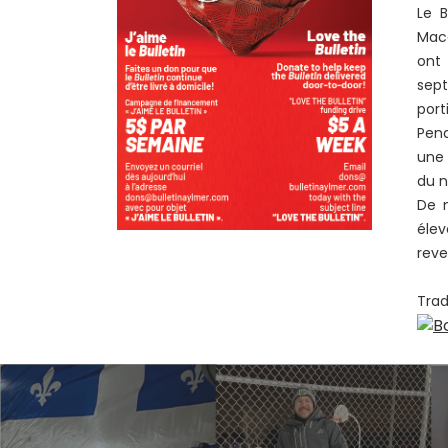
Le B
Macd
ont
sept
port
Pend
une 
du n
De 
élev
reve
Trad