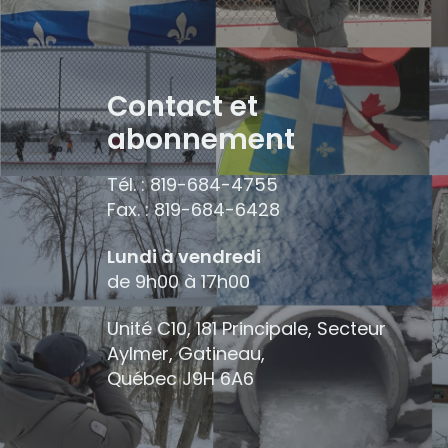
Contact et
abonnement
Tél. : 819-684-4755
Fax. : 819-684-6428
Lundi à vendredi
de 9h00 à 17h00
Unité C10, 181 Principale, Secteur
Aylmer, Gatineau,
Québec
J9H 6A6