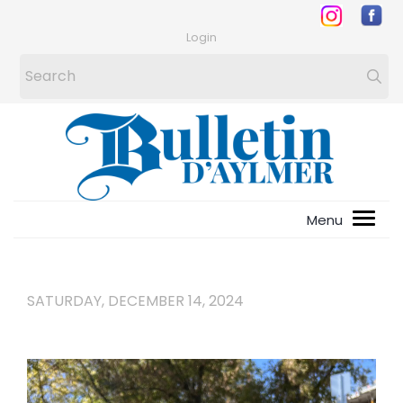
Login
SATURDAY, DECEMBER 14, 2024
1
/
5