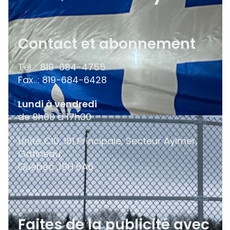
Contact et abonnement
Tél. : 819-684-4755
Fax. : 819-684-6428
Lundi à vendredi
de 9h00 à 17h00
Unité C10, 181 Principale, Secteur Aylmer,
Gatineau,
Québec
J9H 6A6
Faites de la publicité avec