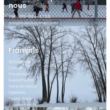
nous
Tel. : 819-684-4755
pub@bulletinaylmer.com
Français
Actualités
Conseil
Provinciale
Événements
Vivre en santé
Opinions
Papier Entier
Abonnements