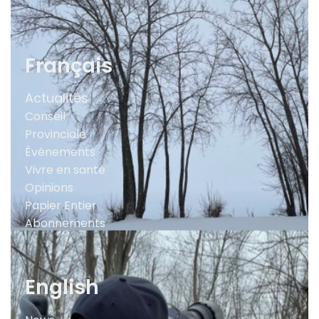
Français
Actualités
Conseil
Provinciale
Événements
Vivre en santé
Opinions
Papier Entier
Abonnements
English