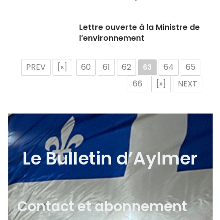
Lettre ouverte à la Ministre de
l’environnement
PREV
[«]
60
61
62
64
65
63
66
[»]
NEXT
Le Bulletin d’Aylmer
Contact et abonnement