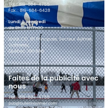
Tél. : 819-684-4755
Fax. : 819-684-6428
Lundi à vendredi
de 9h00 à 17h00
Unité C10, 181 Principale, Secteur Aylmer,
Gatineau,
Québec
J9H 6A6
Faites de la publicité avec
nous
Tel. : 819-684-4755
pub@bulletinaylmer.com