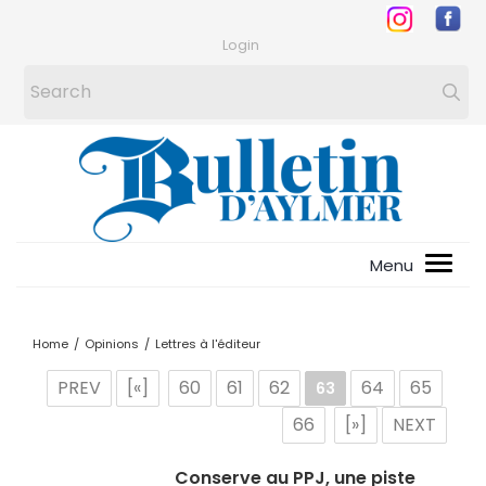
Login
Home
/
Opinions
/
Lettres à l'éditeur
PREV
[«]
60
61
62
64
65
63
66
[»]
NEXT
Conserve au PPJ, une piste