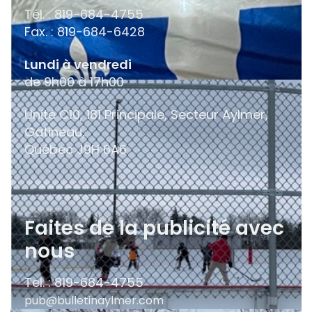
Tél. : 819-684-4755
Fax. : 819-684-6428
Lundi à vendredi
de 9h00 à 17h00
Unité C10, 181 Principale, Secteur Aylmer,
Gatineau,
Québec
J9H 6A6
Faites de la publicité avec
nous
Tel. : 819-684-4755
pub@bulletinaylmer.com