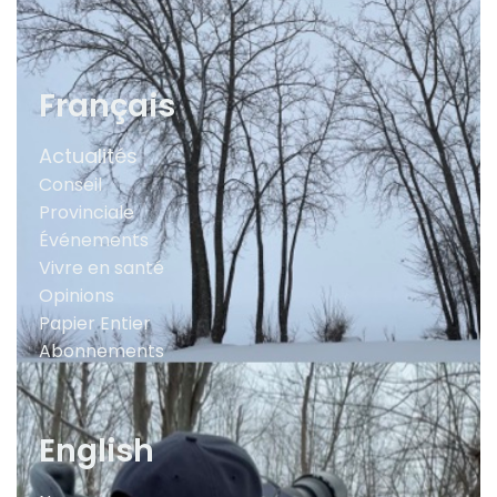
Français
Actualités
Conseil
Provinciale
Événements
Vivre en santé
Opinions
Papier Entier
Abonnements
English