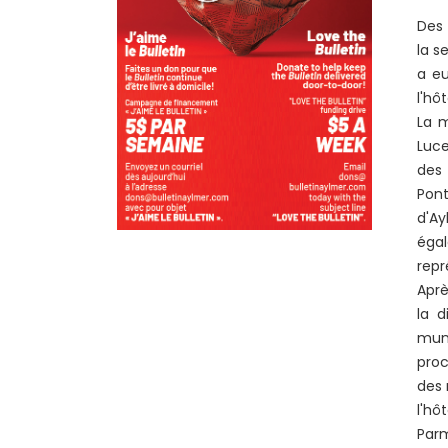
Des 
la s
a eu
l'hô
La m
Luce
des 
Pont
d'Ay
éga
repr
Aprè
la d
muni
proc
des 
l'hô
Parm