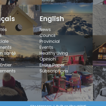
nçais
English
ités
News
l
Council
ciale
Provincial
ments
Events
en santé
Healthy Living
ns
Opinion
Entier
Entire Paper
ements
Subscriptions