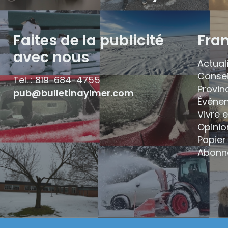
Faites de la publicité
Fra
avec nous
Actual
Consei
Tel. : 819-684-4755
Provin
pub@bulletinaylmer.com
Événe
Vivre 
Opinio
Papier 
Abonn