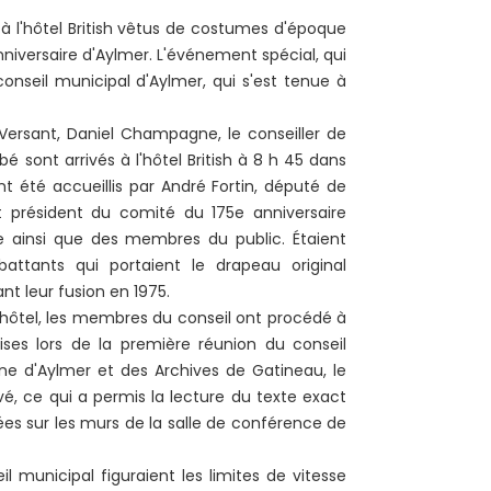
 l'hôtel British vêtus de costumes d'époque
nniversaire d'Aylmer. L'événement spécial, qui
conseil municipal d'Aylmer, qui s'est tenue à
u Versant, Daniel Champagne, le conseiller de
 sont arrivés à l'hôtel British à 8 h 45 dans
nt été accueillis par André Fortin, député de
 président du comité du 175e anniversaire
ce ainsi que des membres du public. Étaient
attants qui portaient le drapeau original
nt leur fusion en 1975.
'hôtel, les membres du conseil ont procédé à
ises lors de la première réunion du conseil
ine d'Aylmer et des Archives de Gatineau, le
vé, ce qui a permis la lecture du texte exact
ées sur les murs de la salle de conférence de
l municipal figuraient les limites de vitesse