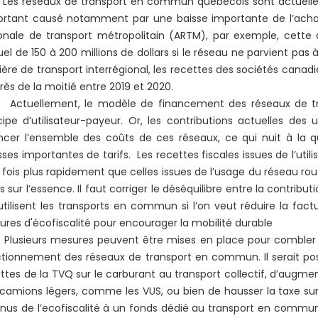
 réseaux de transport en commun québécois sont actuellem
rtant causé notamment par une baisse importante de l’achala
onale de transport métropolitain (ARTM), par exemple, cett
el de 150 à 200 millions de dollars si le réseau ne parvient pas
ère de transport interrégional, les recettes des sociétés canad
rès de la moitié entre 2019 et 2020.
uellement, le modèle de financement des réseaux de transp
cipe d’utilisateur-payeur. Or, les contributions actuelles de
ncer l’ensemble des coûts de ces réseaux, ce qui nuit à la qu
ses importantes de tarifs. Les recettes fiscales issues de l’u
 fois plus rapidement que celles issues de l’usage du réseau rou
s sur l’essence. Il faut corriger le déséquilibre entre la contrib
utilisent les transports en commun si l’on veut réduire la fac
res d'écofiscalité pour encourager la mobilité durable
sieurs mesures peuvent être mises en place pour combler 
tionnement des réseaux de transport en commun. Il serait poss
ttes de la TVQ sur le carburant au transport collectif, d’augm
camions légers, comme les VUS, ou bien de hausser la taxe sur 
nus de l’ecofiscalité à un fonds dédié au transport en commun