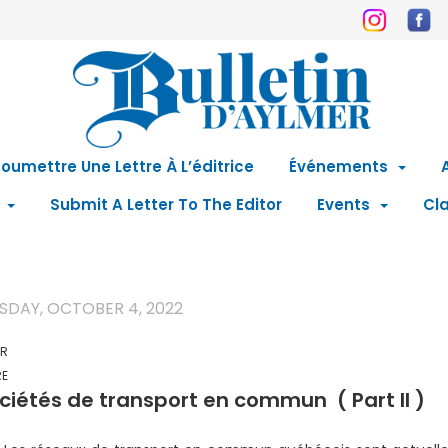
oumettre Une Lettre À L’éditrice
Événements
Submit A Letter To The Editor
Events
Cla
SDAY, OCTOBER 4, 2022
ER
RE
ciétés de transport en commun ( Part II )