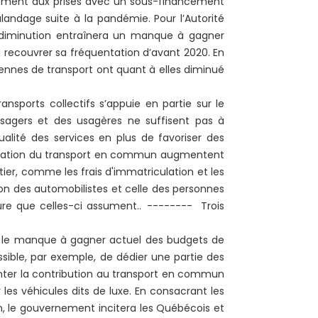
ent aux prises avec un sous-financement
ndage suite à la pandémie. Pour l’Autorité
e diminution entraînera un manque à gagner
 à recouvrer sa fréquentation d’avant 2020. En
iennes de transport ont quant à elles diminué
orts collectifs s’appuie en partie sur le
s usagers et des usagères ne suffisent pas à
alité des services en plus de favoriser des
tilisation du transport en commun augmentent
tier, comme les frais d'immatriculation et les
ution des automobilistes et celle des personnes
ture que celles-ci assument.. -------- Trois
le manque à gagner actuel des budgets de
ible, par exemple, de dédier une partie des
enter la contribution au transport en commun
les véhicules dits de luxe. En consacrant les
, le gouvernement incitera les Québécois et