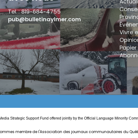
Actual
Consei
Tel. : 819-684-4755
Provin
pub@bulletinaylmer.com
Événe
Vivre 
Opinio
Papier 
Abonn
edia Strategic Support Fund offered jointly by the Official Language Minority 
ommes membre de l'Association des journaux communautaires du Qué