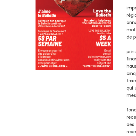
Les
impo
régi
annu
mati
de p
Act
prin
fina
haus
cinq
taxe
qui 
mesu
Plu
fonc
rece
des 
reve