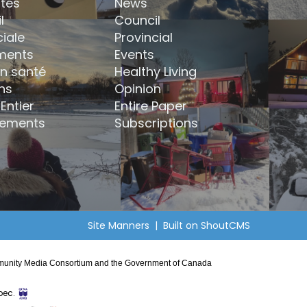
ités
News
l
Council
ciale
Provincial
ments
Events
en santé
Healthy Living
ns
Opinion
Entier
Entire Paper
ements
Subscriptions
Site Manners
| Built on
ShoutCMS
Community Media Consortium and the Government of Canada
bec.