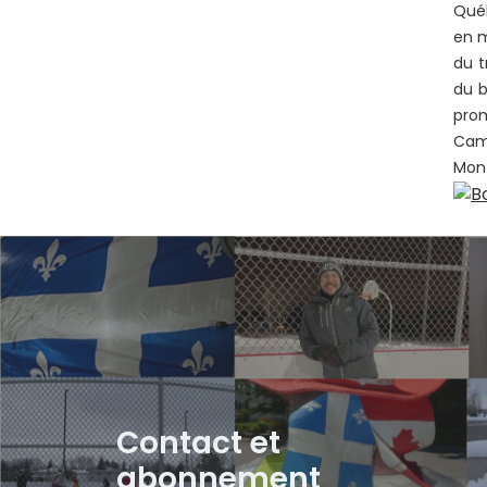
Québ
en m
du 
du b
prom
Cami
Mont
Contact et
abonnement