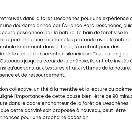
ont retrouvés dans la forêt Deschênes pour une expérience 
our une deuxième année par l'Alliance Parc Deschênes, gui
peute passionnée par la nature. Le bain de forêt vise le
éveloppement d'une relation plus profonde avec la nature.
ambulé lentement dans la forêt, s'arrêtant pour des
 réflexion et d'observation silencieuse. Tout au long de
Outaouais jusqu'au cœur de la chênaie, ils ont été invités 
insi qu’aux sons, aux textures et aux rythmes de la nature,
ésence et de ressourcement.
xion collective, un thé à la menthe et la lecture du poème
ouligné l'importance de cette pause bien-être de 90 minu
ture dans le cadre enchanteur de la forêt de Deschênes.
 que cette activité soit proposée à nouveau, peut-être
annonces pour une prochaine occasion!