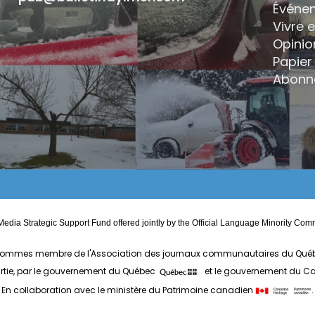
Événe
Vivre 
Opinio
Papier 
Abonn
edia Strategic Support Fund offered jointly by the Official Language Minority 
ommes membre de l'Association des journaux communautaires du Qué
artie, par le gouvernement du Québec
et le gouvernement du 
En collaboration avec le ministère du Patrimoine canadien
.