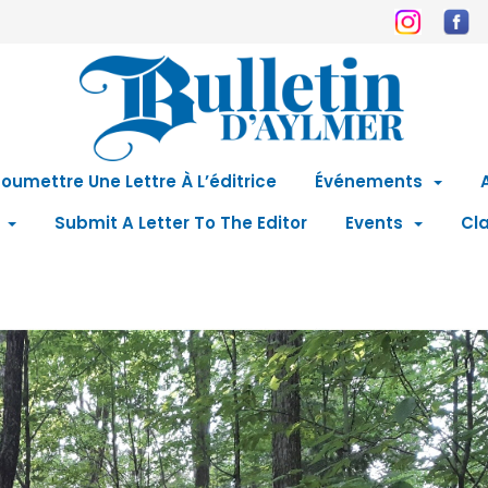
oumettre Une Lettre À L’éditrice
Événements
Submit A Letter To The Editor
Events
Cla