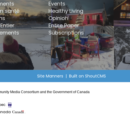
ments
Events
en santé
Healthy Living
ns
Opinion
Entier
Entire Paper
ements
Subscriptions
Site Manners
| Built on
ShoutCMS
Community Media Consortium and the Government of Canada
bec.
Canada
.