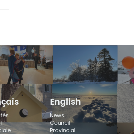
nçais
English
ités
News
l
Council
ciale
Provincial