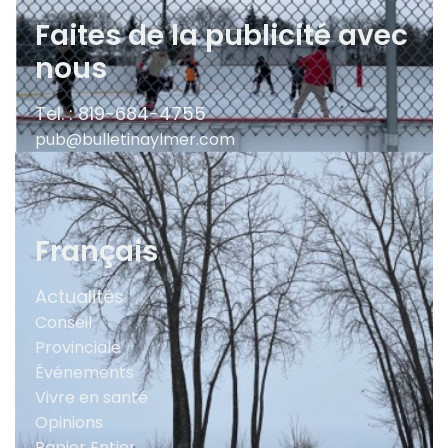
Faites de la publicité avec
nous
Tel. : 819-684-4755
pub@bulletinaylmer.com
Français
Actualités
Conseil
Provinciale
Événements
Vivre en santé
Opinions
Papier Entier